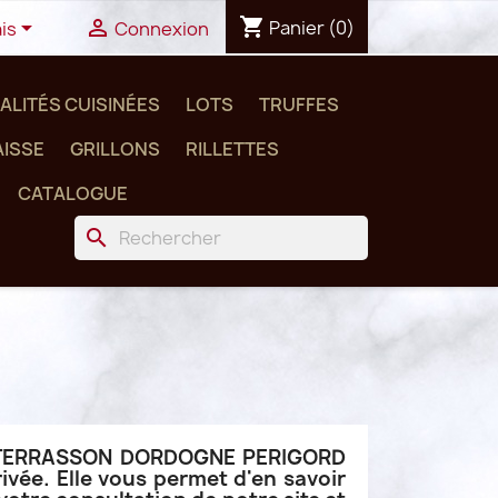
shopping_cart


Panier
(0)
is
Connexion
ALITÉS CUISINÉES
LOTS
TRUFFES
ISSE
GRILLONS
RILLETTES
CATALOGUE
search
120 TERRASSON DORDOGNE PERIGORD
ivée. Elle vous permet d'en savoir