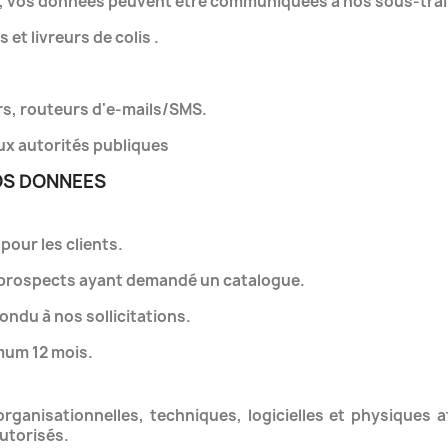
s, vos données peuvent être communiquées à nos sous-trai
et livreurs de colis .
ers, routeurs d'e-mails/SMS.
aux autorités publiques
OS DONNEES
our les clients.
es prospects ayant demandé un catalogue.
ondu à nos sollicitations.
mum 12 mois.
anisationnelles, techniques, logicielles et physiques a
utorisés.