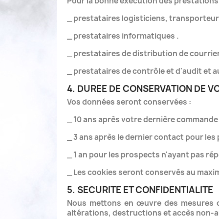
Pour la bonne exécution des prestation
_ prestataires logisticiens, transporteurs 
_ prestataires informatiques .
_ prestataires de distribution de courri
_ prestataires de contrôle et d'audit et 
4. DUREE DE CONSERVATION DE V
Vos données seront conservées :
_ 10 ans après votre dernière commande p
_ 3 ans après le dernier contact pour l
_ 1 an pour les prospects n'ayant pas rép
_ Les cookies seront conservés au maxi
5. SECURITE ET CONFIDENTIALITE
Nous mettons en œuvre des mesures org
altérations, destructions et accès non-a