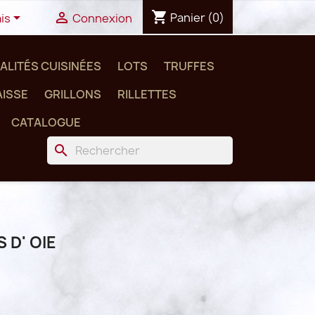
shopping_cart


Panier
(0)
is
Connexion
ALITÉS CUISINÉES
LOTS
TRUFFES
ISSE
GRILLONS
RILLETTES
CATALOGUE
search
 D' OIE