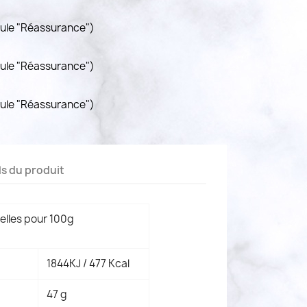
dule "Réassurance")
dule "Réassurance")
dule "Réassurance")
ls du produit
elles pour 100g
1844KJ / 477 Kcal
47 g