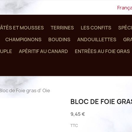
França
PÂTÉS ET MOUSSES
TERRINES
LES CONFITS
SPÉCI
CHAMPIGNONS
BOUDINS
ANDOUILLETTES
GRA
UPLE
APÉRITIF AU CANARD
ENTRÉES AU FOIE GRAS
Bloc de Foie gras d' Oie
BLOC DE FOIE GRAS
9,45 €
TTC