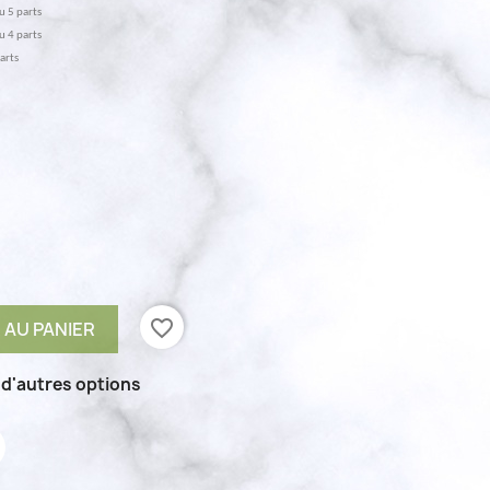
ou 5 parts
ou 4 parts
parts
favorite_border
 AU PANIER
 d'autres options