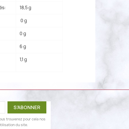
és:
18,5 g
0 g
0 g
6 g
1,1 g
ous trouverez pour cela nos
ilisation du site.