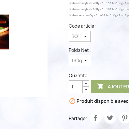
Boite rectangle de 200g
 – 
13,15
€ les 100g - 4 
Boite rectangle de 130g
 – 
1
3,10
€ les 100g - 3 
Boite ronde de 65g
 – 
1
3,63
€ les 100g - 1 ou 2 
Code article :
Poids Net :
Quantité

AJOUTER

Produit disponible avec
Partager